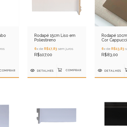
Tubo
Rodapé 15cm Liso em
Rodapé 10cm 
Poliestireno
Cor Cappucc
Poliestireno
ros
6
x de
R$17,83
sem juros
6
x de
R$13,83
s
R$107,00
R$83,00
COMPRAR
DETALHES
DETALHES