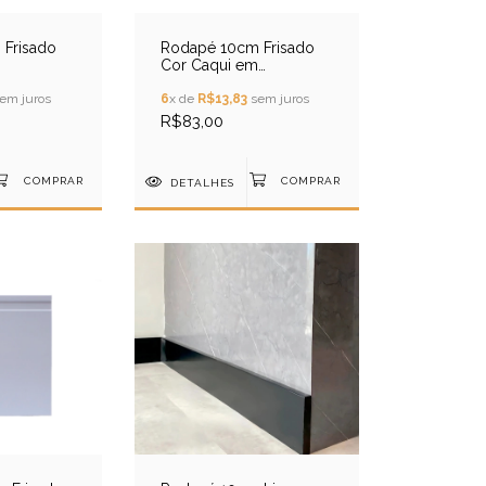
Frisado
Rodapé 10cm Frisado
Cor Caqui em
Poliestireno
em juros
6
x de
R$13,83
sem juros
R$83,00
DETALHES