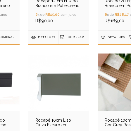
o
Rodapé 12 cm Frisado
Rodapé 20 cm
ireno
Branco em Poliestireno
Branco em Pol
uros
6
x de
R$15,00
sem juros
6
x de
R$28,17
s
R$90,00
R$169,00
DETALHES
DETALHES
ado
Rodapé 10cm Liso
Rodapé 10cm 
reno
Cinza Escuro em
Cor Grey Ro
Poliestireno
Poliestireno