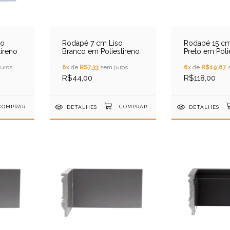
so
Rodapé 7 cm Liso
Rodapé 15 cm
ireno
Branco em Poliestireno
Preto em Poli
uros
6
x de
R$7,33
sem juros
6
x de
R$19,67
s
R$44,00
R$118,00
DETALHES
DETALHES