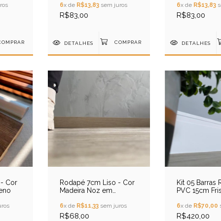
ros
6
x de
R$13,83
sem juros
6
x de
R$13,83
s
R$83,00
R$83,00
DETALHES
DETALHES
- Cor
Rodapé 7cm Liso - Cor
Kit 05 Barras
reno
Madeira Noz em
PVC 15cm Fri
Poliestireno
ros
6
x de
R$11,33
sem juros
6
x de
R$70,00
R$68,00
R$420,00