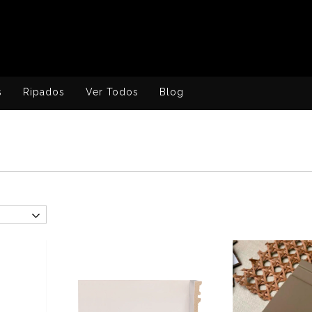
s
Ripados
Ver Todos
Blog