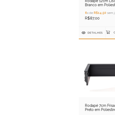
Rodapé 12cm Lis
Branco em Poliest
6
x de
R$14,50
sem j
R$87,00
DETALHES
Rodapé 7cm Fris
Preto em Poliesti