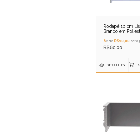
Rodapé 10 cm Li
Branco em Poliest
6
x de
R$10,00
sem j
R$60,00
DETALHES