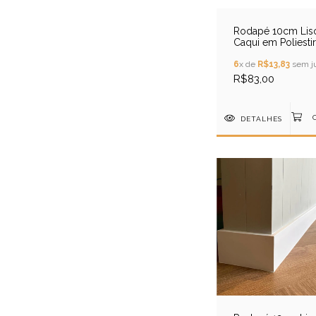
Rodapé 10cm Lis
Caqui em Poliesti
6
x de
R$13,83
sem j
R$83,00
DETALHES