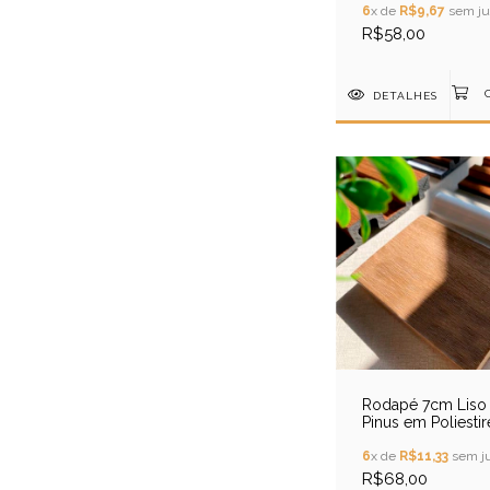
6
x de
R$9,67
sem ju
R$58,00
DETALHES
Rodapé 7cm Liso 
Pinus em Poliesti
6
x de
R$11,33
sem ju
R$68,00