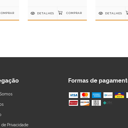
DETALHES
DETALHES
egação
Formas de pagament
Somos
os
o
a de Privacidade