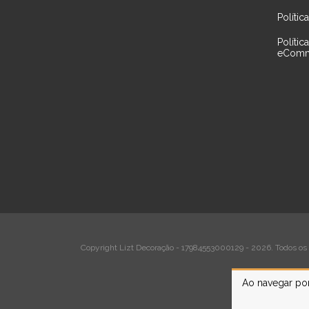
Políti
Polític
eComm
Copyright Lizt Decoração - 17984553000129 - 2026. Todos os 
Ao navegar por