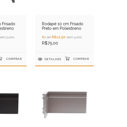
 Frisado
Rodapé 10 cm Frisado
estireno
Preto em Poliestireno
em juros
6
x de
R$12,50
sem juros
R$75,00
DETALHES