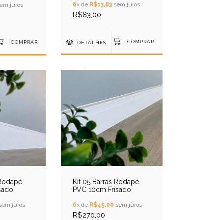
6
x de
R$13,83
sem juros
em juros
R$83,00
DETALHES
 Rodapé
Kit 05 Barras Rodapé
sado
PVC 10cm Frisado
sem juros
6
x de
R$45,00
sem juros
R$270,00