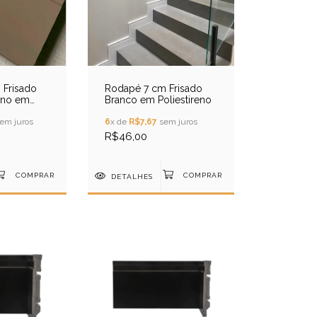
Frisado
Rodapé 7 cm Frisado
ino em
Branco em Poliestireno
em juros
6
x de
R$7,67
sem juros
R$46,00
DETALHES