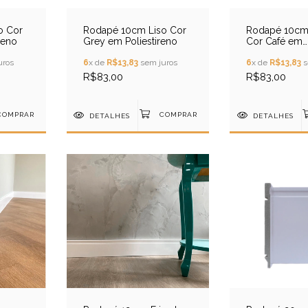
o Cor
Rodapé 10cm Liso Cor
Rodapé 10cm 
reno
Grey em Poliestireno
Cor Café em
Poliestireno
uros
6
x de
R$13,83
sem juros
6
x de
R$13,83
s
R$83,00
R$83,00
DETALHES
DETALHES