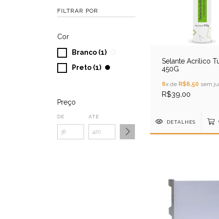
FILTRAR POR
Cor
Branco (1)
Selante Acrílico 
Preto (1)
450G
6
x de
R$6,50
sem ju
R$39,00
Preço
DE
ATÉ
DETALHES