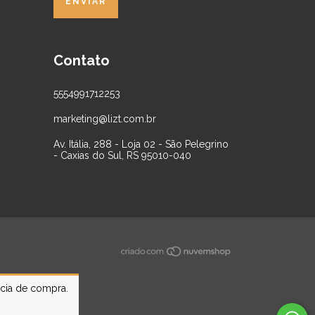
Contato
5554991712253
marketing@lizt.com.br
Av. Itália, 288 - Loja 02 - São Pelegrino
- Caxias do Sul, RS 95010-040
ncia de compra.