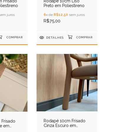
 Frisado
Rodapé 10cm Liso
iestireno
Preto em Poliestireno
em juros
6
x de
R$12,50
sem juros
R$75,00
DETALHES
Rodapé 10cm Frisado
Frisado
Cinza Escuro em
se em
Poliestireno