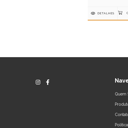
DETALHES
Nav
Quem 
Produt
Contat
Polític