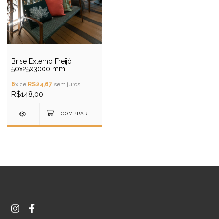
Brise Externo Freijó
50x25x3000 mm
6
x de
R$24,67
sem juros
R$148,00