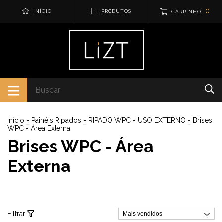
0
INÍCIO
PRODUTOS
CARRINHO
Início
-
Painéis Ripados
-
RIPADO WPC - USO EXTERNO
-
Brises
WPC - Área Externa
Brises WPC - Área
Externa
Filtrar