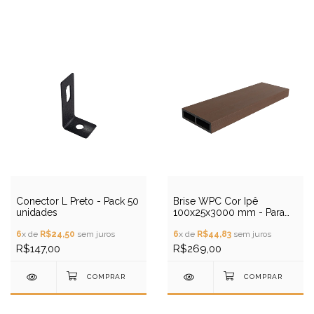
Conector L Preto - Pack 50
Brise WPC Cor Ipê
unidades
100x25x3000 mm - Para
áreas externas
6
x de
R$24,50
sem juros
6
x de
R$44,83
sem juros
R$147,00
R$269,00