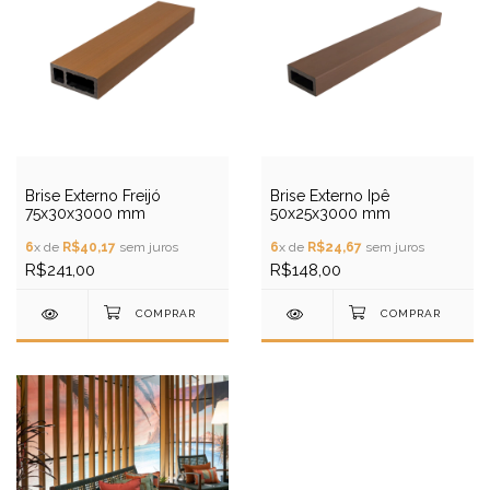
Brise Externo Freijó
Brise Externo Ipê
75x30x3000 mm
50x25x3000 mm
6
x de
R$40,17
sem juros
6
x de
R$24,67
sem juros
R$241,00
R$148,00