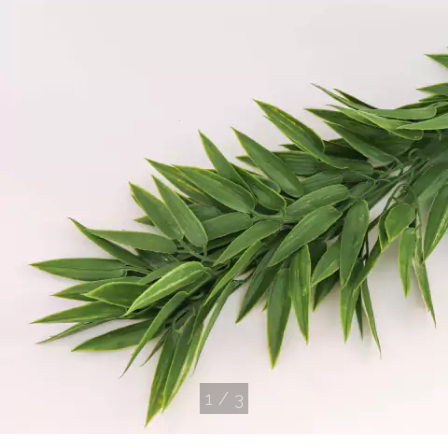
1
/
3