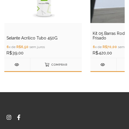
Kit 05 Barras Rod
Selante Acrílico Tubo 450G
Frisado
6
x de
R$6,50
sem juros
6
x de
R$70,00
sem ju
R$39,00
R$420,00
COMPRAR