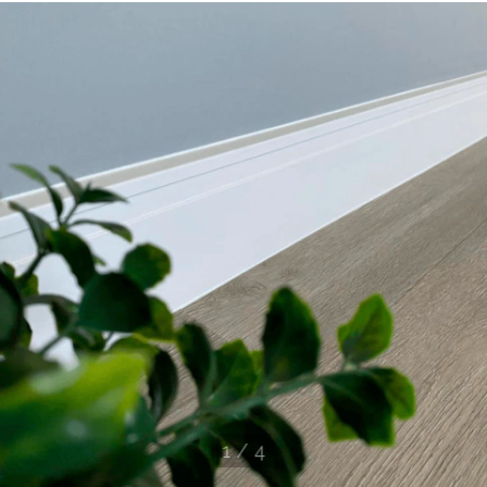
1
/
4