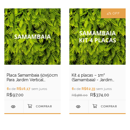
4
%
OFF
Placa Samambaia 50x50cm
Kit 4 placas – 1m²
Para Jardim Vertical
(Samambaia) - Jardim
Artificial
Vertical Artificial
6
x de
R$16,17
sem juros
6
x de
R$62,33
sem juros
R$97,00
R$374,00
R$388,00