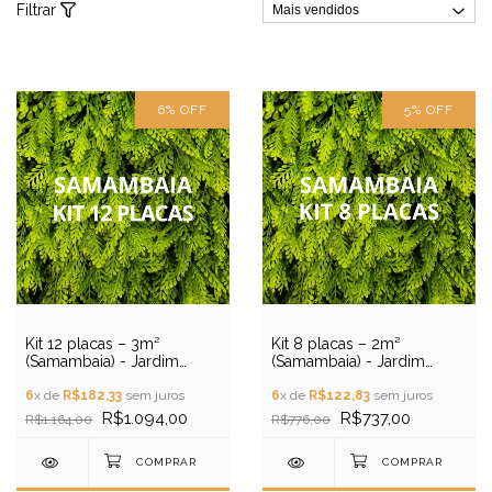
Filtrar
6
%
OFF
5
%
OFF
Kit 12 placas – 3m²
Kit 8 placas – 2m²
(Samambaia) - Jardim
(Samambaia) - Jardim
Vertical Artificial
Vertical Artificial
6
x de
R$182,33
sem juros
6
x de
R$122,83
sem juros
R$1.094,00
R$737,00
R$1.164,00
R$776,00