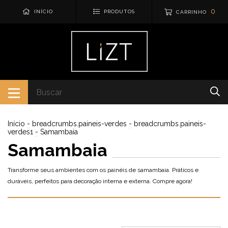
0
INÍCIO
PRODUTOS
CARRINHO
Início
-
breadcrumbs.paineis-verdes
-
breadcrumbs.paineis-
verdes1
-
Samambaia
Samambaia
Transforme seus ambientes com os painéis de samambaia. Práticos e
duráveis, perfeitos para decoração interna e externa. Compre agora!